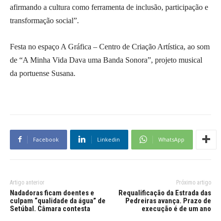
afirmando a cultura como ferramenta de inclusão, participação e
transformação social”.
Festa no espaço A Gráfica – Centro de Criação Artística, ao som
de “A Minha Vida Dava uma Banda Sonora”, projeto musical
da portuense Susana.
Facebook
Linkedin
WhatsApp
Artigo anterior
Próximo artigo
Nadadoras ficam doentes e
Requalificação da Estrada das
culpam “qualidade da água” de
Pedreiras avança. Prazo de
Setúbal. Câmara contesta
execução é de um ano