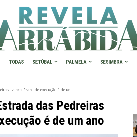
TODAS
SETÚBAL
PALMELA
SESIMBRA
eiras avança. Prazo de execução é de um...
Estrada das Pedreiras
execução é de um ano