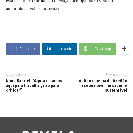
esta é a “única forma” da oposição acompanhar a vida da
autarquia e avaliar propostas.
Facebook
Linkedin
WhatsApp
Artigo anterior
Próximo artigo
Nuno Gabriel: “Agora estamos
Antigo cinema de Azeitão
aqui para trabalhar, não para
recebe novo mercadinho
criticar”
sustentável