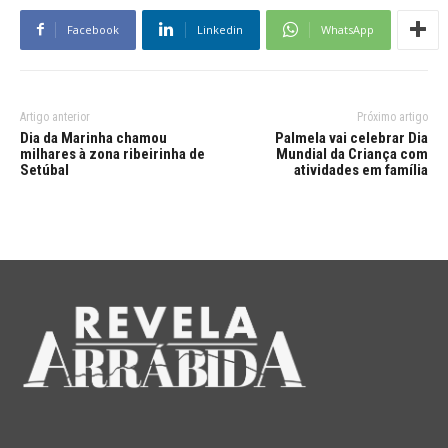
Facebook
Linkedin
WhatsApp
Artigo anterior
Próximo artigo
Dia da Marinha chamou
Palmela vai celebrar Dia
milhares à zona ribeirinha de
Mundial da Criança com
Setúbal
atividades em família