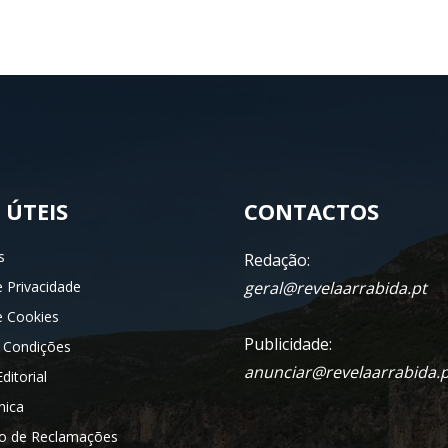
 ÚTEIS
CONTACTOS
s
Redação:
e Privacidade
geral@revelaarrabida.pt
de Cookies
Publicidade:
 Condições
anunciar@revelaarrabida.p
ditorial
nica
ro de Reclamações