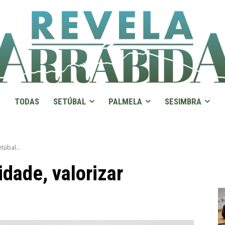
TODAS
SETÚBAL
PALMELA
SESIMBRA
túbal...
idade, valorizar