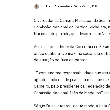
José Luís Carneiro à esquerda e Sérgio Faias à direita. DR
-
Por
Tiago Alexandre
30 de Março, 2026
O vereador da Câmara Municipal de Sesimbr
Comissão Nacional do Partido Socialista, 
Nacional do partido, que decorreu em Vise
Assim, o presidente da Concelhia de Sesimb
órgão deliberativo máximo socialista ent
de atuação política do partido.
“É com enorme responsabilidade que irei 
agradecendo desde já a confiança que me f
Carneiro, pelo presidente da Federação de
Comissão Nacional, Inês de Medeiros”, diss
Sérgio Faias integrou, deste modo, a lista