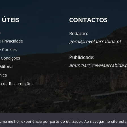
 ÚTEIS
CONTACTOS
s
Redação:
e Privacidade
geral@revelaarrabida.pt
de Cookies
Publicidade:
 Condições
anunciar@revelaarrabida.p
ditorial
nica
ro de Reclamações
r uma melhor experiência por parte do utilizador. Ao navegar no site estar
© 2025 Revela Arrábida. Todos os direitos reservados.