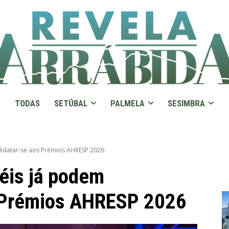
TODAS
SETÚBAL
PALMELA
SESIMBRA
didatar-se aos Prémios AHRESP 2026
éis já podem
s Prémios AHRESP 2026