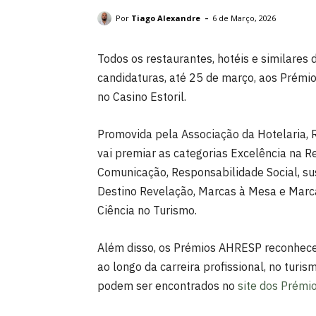
Cerimónia será no Casino Estoril. DR
-
Por
Tiago Alexandre
6 de Março, 2026
Todos os restaurantes, hotéis e similares 
candidaturas, até 25 de março, aos Prémi
no Casino Estoril.
Promovida pela Associação da Hotelaria, R
vai premiar as categorias Excelência na R
Comunicação, Responsabilidade Social, s
Destino Revelação, Marcas à Mesa e Marca
Ciência no Turismo.
Além disso, os Prémios AHRESP reconhec
ao longo da carreira profissional, no turis
podem ser encontrados no
site dos Prém