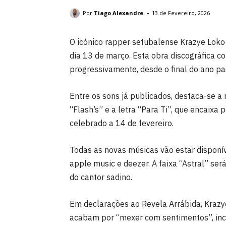
O rapper em palco. DR
-
Por
Tiago Alexandre
13 de Fevereiro, 2026
O icónico rapper setubalense Krazye Loko 
dia 13 de março. Esta obra discográfica c
progressivamente, desde o final do ano p
Entre os sons já publicados, destaca-se a 
“Flash’s” e a letra “Para Ti”, que encaix
celebrado a 14 de fevereiro.
Todas as novas músicas vão estar disponív
apple music e deezer. A faixa “Astral” ser
do cantor sadino.
Em declarações ao Revela Arrábida, Krazy
acabam por “mexer com sentimentos”, inc