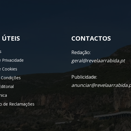
 ÚTEIS
CONTACTOS
s
Redação:
e Privacidade
geral@revelaarrabida.pt
de Cookies
Publicidade:
 Condições
anunciar@revelaarrabida.p
ditorial
nica
ro de Reclamações