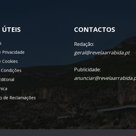
 ÚTEIS
CONTACTOS
s
Redação:
e Privacidade
geral@revelaarrabida.pt
de Cookies
Publicidade:
 Condições
anunciar@revelaarrabida.p
ditorial
nica
ro de Reclamações