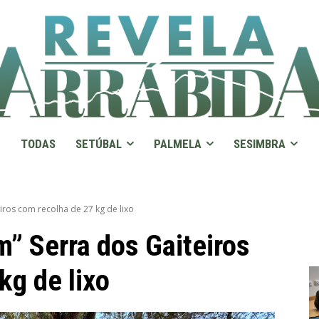
TODAS
SETÚBAL
PALMELA
SESIMBRA
eiros com recolha de 27 kg de lixo
m” Serra dos Gaiteiros
kg de lixo