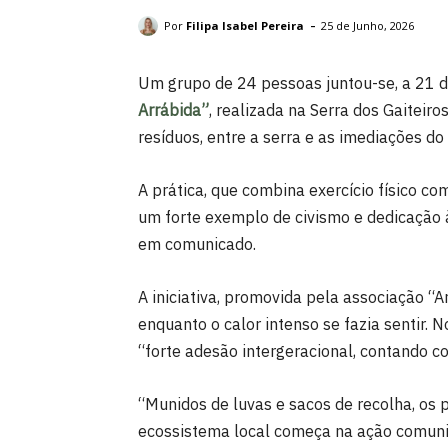
Juntaram-se 24 voluntários. DR: CMP.
-
Por
Filipa Isabel Pereira
25 de Junho, 2026
Um grupo de 24 pessoas juntou-se, a 21 d
Arrábida”
, realizada na Serra dos Gaiteir
resíduos, entre a serra e as imediações d
A prática, que combina exercício físico co
um forte exemplo de civismo e dedicação 
em comunicado.
A iniciativa, promovida pela associação “
enquanto o calor intenso se fazia sentir. 
“forte adesão intergeracional, contando co
“Munidos de luvas e sacos de recolha, os
ecossistema local começa na ação comunit