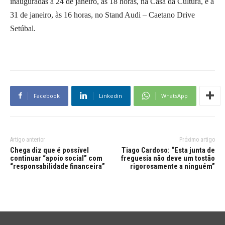
inauguradas a 24 de janeiro, às 18 horas, na Casa da Cultura, e a
31 de janeiro, às 16 horas, no Stand Audi – Caetano Drive
Setúbal.
Facebook
Linkedin
WhatsApp
Artigo anterior
Próximo artigo
Chega diz que é possível
Tiago Cardoso: “Esta junta de
continuar “apoio social” com
freguesia não deve um tostão
“responsabilidade financeira”
rigorosamente a ninguém”