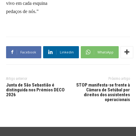
vivo em cada esquina
pedaços de nós.”
Facebook
Linkedin
WhatsApp
Artigo anterior
Próximo artigo
Junta de São Sebastião é
STOP manifesta-se frente à
distinguida nos Prémios DECO
Câmara de Setúbal por
2026
direitos dos assistentes
operacionais