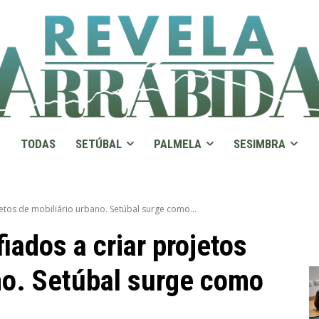
TODAS
SETÚBAL
PALMELA
SESIMBRA
etos de mobiliário urbano. Setúbal surge como...
iados a criar projetos
no. Setúbal surge como