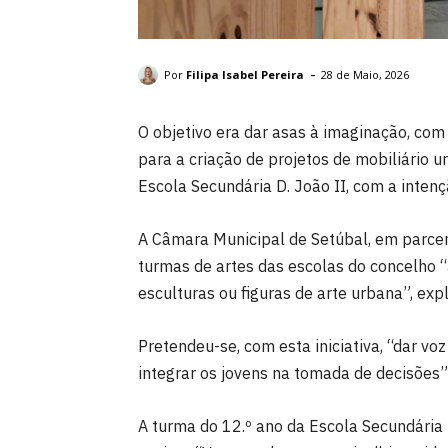
Projeto "Vem Vender O Teu Peixe". DR: CMS.
-
Por
Filipa Isabel Pereira
28 de Maio, 2026
O objetivo era dar asas à imaginação, com
para a criação de projetos de mobiliário 
Escola Secundária D. João II, com a inten
A Câmara Municipal de Setúbal, em parcer
turmas de artes das escolas do concelho 
esculturas ou figuras de arte urbana”, ex
Pretendeu-se, com esta iniciativa, “dar voz
integrar os jovens na tomada de decisões”
A turma do 12.º ano da Escola Secundária D