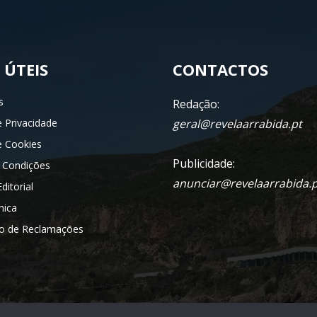
 ÚTEIS
CONTACTOS
s
Redação:
e Privacidade
geral@revelaarrabida.pt
de Cookies
Publicidade:
 Condições
anunciar@revelaarrabida.p
ditorial
nica
ro de Reclamações