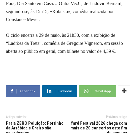
Fora, Dia Santo em Casa… Outra Vez!”, de Ludovic Bernard,
seguindo-se, às 15h15, «Robusto», comédia realizada por
Constance Meyer.
O ciclo encerra a 29 de maio, às 21h30, com a exibição de
“Ladrões da Treta”, comédia de Grégoire Vigneron, em sessão
aberta ao público em geral, com bilhete no valor de 4,39 €.
Facebook
Linkedin
WhatsApp
Artigo anterior
Próximo artigo
Praia ZERO Poluição: Portinho
Yard Festival 2026 chega com
da Arrábida e Creiro são
mais de 20 concertos este fim
galardoados
de semana