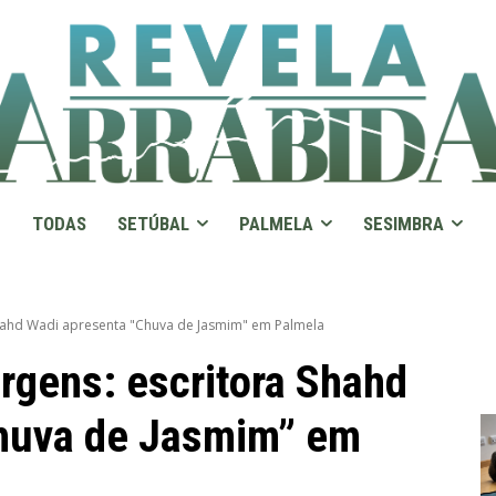
TODAS
SETÚBAL
PALMELA
SESIMBRA
hahd Wadi apresenta "Chuva de Jasmim" em Palmela
gens: escritora Shahd
huva de Jasmim” em