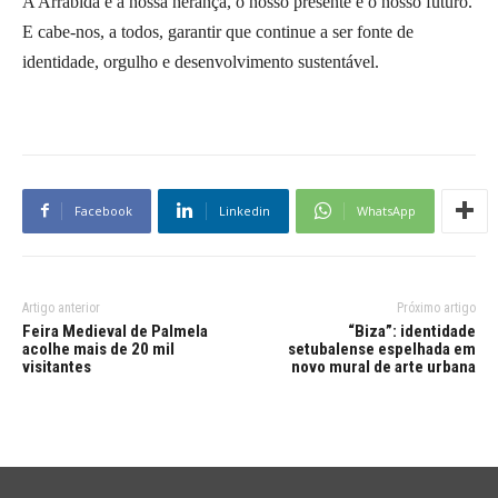
A Arrábida é a nossa herança, o nosso presente e o nosso futuro.
E cabe-nos, a todos, garantir que continue a ser fonte de
identidade, orgulho e desenvolvimento sustentável.
Facebook
Linkedin
WhatsApp
Artigo anterior
Próximo artigo
Feira Medieval de Palmela
“Biza”: identidade
acolhe mais de 20 mil
setubalense espelhada em
visitantes
novo mural de arte urbana