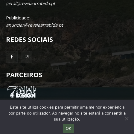
geral@revelaarrabida.pt
Publicidade:
anunciar@revelaarrabida.pt
REDES SOCIAIS
PARCEIROS
Este site utiliza cookies para permitir uma melhor experiência
por parte do utilizador. Ao navegar no site estará a consentir a
sua utilização.
OK
© 2025 Revela Arrábida. Todos os direitos reservados.